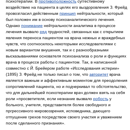
психотерапии. В
противоположность
суггестивному
воздействию на пациента в целях его выздоровления З. Фрейд
провозгласил действенным
принцип
нейтральности, который
был положен им в основу психоаналитического лечения.
Однако
понимание
нейтральности аналитика в процессе
лечения вызвало
ряд
трудностей, связанных как с открытием
явления переноса пациентом на врача нежных и враждебных
чувств, что соотносилось некоторыми исследователями с
новым вариантом внушения, так и с разнообразными
высказываниями основателя психоанализа о роли и функциях
врача в процессе работы с пациентом. Так, в написанной
совместно с Й. Брейером работе «Исследования истерии»
(1895) З. Фрейд не только писал о том, что
авторитет
врача
является важным и аффективным моментом для преодоления
сопротивлений пациента, но и подчеркивал то обстоятельство,
что для дальнейшей психотерапии врач должен взять на себя
роли «просветителя, если незнание вызвало
робость
у
больного, учителя, представителя более свободного и
пргрессивного мировоззрения, исповедника, дающего
отпущение грехов посредством своего участия и уважением
после сделанного признания».