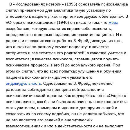
В «Исследованиях истерии» (1895) основатель психоанализа
считал приемлемой для аналитика такую установку по
отношению к пациенту, как «терпеливое дружелюбие врача». В
«Очерке о психоанализе» (1940) он писал о том, что
мера
воздействия, которую аналитик вправе себе позволить,
определяется степенью подавления развития пациента. И в
ранних, и в поздних своих работах З. Фрейд исходил из того,
что аналитик по-разному служит пациенту: в качестве
авторитета и заместителя его родителей; в качестве учителя и
воспитателя; в качестве психолога, стремящегося поднять
психические процессы в его Я до нормального уровня. При
этом он считал, что во всех попытках улучшения и обучения
пациента психоаналитик должен уважать его
индивидуальность
. Одновременно З. Фрейд неизменно
ратовал за соблюдение принципа нейтральности в
психоаналитической терапии. Как подчеркивал он в «Очерке о
психоанализе», как бы ни было заманчиво для психоаналитика
стать учителем, примером и идеалом для других людей и
создавать их по своему подобию, он не должен забывать, что
не это является его задачей в аналитических
взаимоотношениях и что в действительности он не выполнит