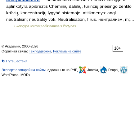
aplinkotyra apibrėžtis Cheminių dalelių, turinčių priešingo ženklo
krūvių, koncentracijų lygybė sistemoje. atitikmenys: angl.
neutralism; neutrality vok. Neutralisation, f rus. нейтрализм, m;…
…
Ekologijos terminų aiškinamasis žodynas
© Академик, 2000-2026
18+
Обратная связь:
Техподдержка
,
Реклама на сайте
👣 Путешествия
Экспорт словарей на сайты
, сделанные на PHP,
Joomla,
Drupal,
WordPress, MODx.