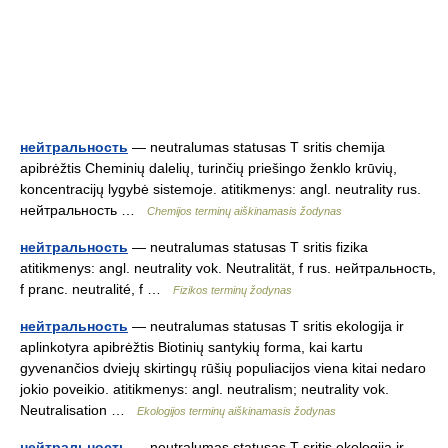
нейтральность
— neutralumas statusas T sritis chemija
apibrėžtis Cheminių dalelių, turinčių priešingo ženklo krūvių,
koncentracijų lygybė sistemoje. atitikmenys: angl. neutrality rus.
нейтральность …
Chemijos terminų aiškinamasis žodynas
нейтральность
— neutralumas statusas T sritis fizika
atitikmenys: angl. neutrality vok. Neutralität, f rus. нейтральность,
f pranc. neutralité, f …
Fizikos terminų žodynas
нейтральность
— neutralumas statusas T sritis ekologija ir
aplinkotyra apibrėžtis Biotinių santykių forma, kai kartu
gyvenančios dviejų skirtingų rūšių populiacijos viena kitai nedaro
jokio poveikio. atitikmenys: angl. neutralism; neutrality vok.
Neutralisation …
Ekologijos terminų aiškinamasis žodynas
нейтральность
— neutralumas statusas T sritis ekologija ir