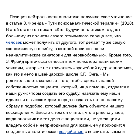
Позиция нейтральности аналитика получила свое уточнение
в статье З. Фрейда «Пути психоаналитической терапии» (1918).
В этой статье он писал: «Кто, будучи аналитиком, отдает
больному из полноты своего отзывчивого сердца все, что
человек
может получить от другого, тот делает ту же самую
экономическую ошибку, в которой повинны наши
неаналитические санатории для нервнобольных». Кроме того,
З. Фрейд критически отнесся к тем психотерапевтическим
усилиям, которые не отличались «врачебной сдержанностью»,
как это имело в швейцарской школе К.Г. Юнга. «Мы
решительно отказались от того, чтобы сделать нашей
собственностью пациента, который, ища помощи, отдается в
наши руки; чтобы создать его судьбу, навязать ему наши
идеалы и в высокомерии творца создавать его по нашему
образу и подобию, который должен быть объектом нашего
восхищения». Вместе с тем он считал, что в ряде случаев,
когда аналитик имеет дело с пациентами, не умеющими
владеть собой и непригодными для жизни, ему приходится
соединять аналитическое
воздействие
с воспитательным и