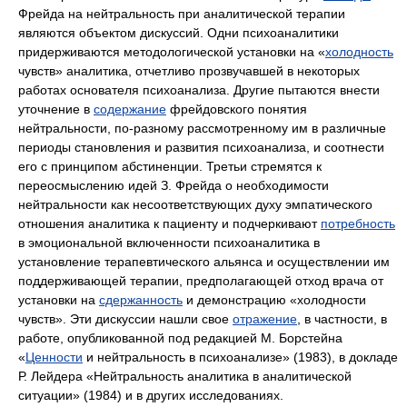
Фрейда на нейтральность при аналитической терапии
являются объектом дискуссий. Одни психоаналитики
придерживаются методологической установки на «
холодность
чувств» аналитика, отчетливо прозвучавшей в некоторых
работах основателя психоанализа. Другие пытаются внести
уточнение в
содержание
фрейдовского понятия
нейтральности, по-разному рассмотренному им в различные
периоды становления и развития психоанализа, и соотнести
его с принципом абстиненции. Третьи стремятся к
переосмыслению идей З. Фрейда о необходимости
нейтральности как несоответствующих духу эмпатического
отношения аналитика к пациенту и подчеркивают
потребность
в эмоциональной включенности психоаналитика в
установление терапевтического альянса и осуществлении им
поддерживающей терапии, предполагающей отход врача от
установки на
сдержанность
и демонстрацию «холодности
чувств». Эти дискуссии нашли свое
отражение
, в частности, в
работе, опубликованной под редакцией М. Борстейна
«
Ценности
и нейтральность в психоанализе» (1983), в докладе
Р. Лейдера «Нейтральность аналитика в аналитической
ситуации» (1984) и в других исследованиях.