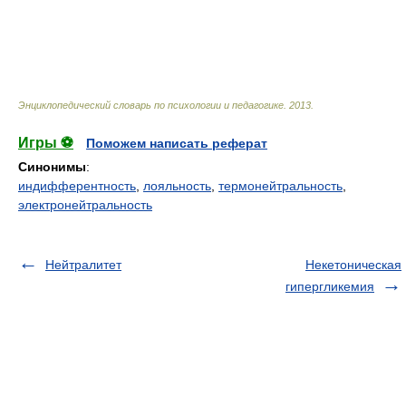
Энциклопедический словарь по психологии и педагогике
.
2013
.
Игры ⚽
Поможем написать реферат
Синонимы
:
индифферентность
,
лояльность
,
термонейтральность
,
электронейтральность
Нейтралитет
Некетоническая
гипергликемия